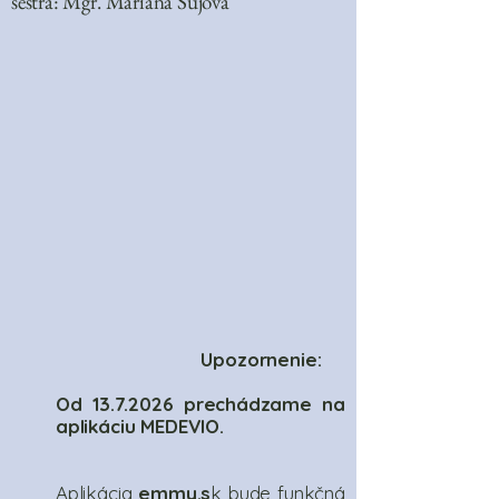
sestra: Mgr. Mariana Sujová
Upozornenie:
Od
13.7.2026
prechádzame na
aplikáciu MEDEVIO.
Aplikácia
emmy.s
k bude funkčná