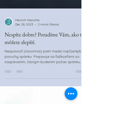
Henrich Hazucha
Dec 28, 2025
2 minút čítania
Nespíte dobre? Poradíme Vám, ako to
môžete zlepšiť.
Nespavosť (insomnia) patrí medzi najčastejšie
poruchy spánku. Prejavuje sa ťažkosťami so
zaspávaním, častým budením počas spánku,
skorým ranným prebúdzaním alebo
nekvalitným spánkom. Základnými opatreniami,
ktoré sú odporúčané odbornou verejnosťou , je
úprava denných a večerných návykov . Tieto
opatrenia označujeme ako spánková hygiena.
U mnohých ľudí je možné dosiahnuť zlepšenie
kvality spánku už samotným aplikovaním