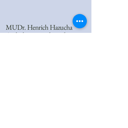
MUDr. Henrich Hazucha
Ambulancia všeobecného
lekára
Bystrô 1626
962 05 Hriňová
tel.: 045/54 97 226
0915 372 496