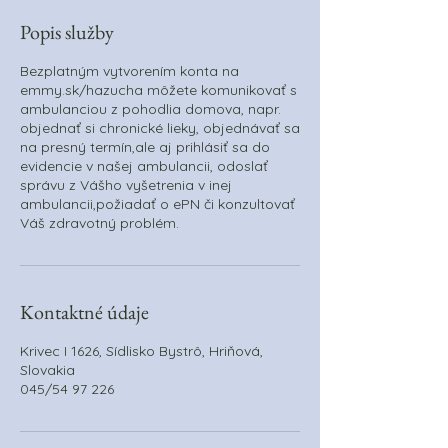
i
Popis služby
n
Bezplatným vytvorením konta na
emmy.sk/hazucha môžete komunikovať s
ambulanciou z pohodlia domova, napr.
objednať si chronické lieky, objednávať sa
na presný termín,ale aj prihlásiť sa do
evidencie v našej ambulancii, odoslať
správu z Vášho vyšetrenia v inej
ambulancii,požiadať o ePN či konzultovať
Váš zdravotný problém.
Kontaktné údaje
Krivec I 1626, Sídlisko Bystrô, Hriňová,
Slovakia
045/54 97 226