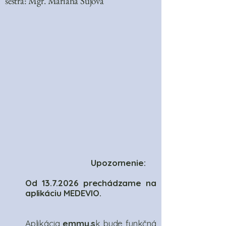
sestra: Mgr. Mariana Sujová
Upozornenie:
Od
13.7.2026
prechádzame na
aplikáciu MEDEVIO.
Aplikácia
emmy.s
k bude funkčná