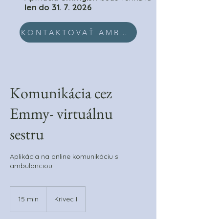
len do
31. 7. 2026
KONTAKTOVAŤ AMBULANCIU EMMY.SK
Komunikácia cez
Emmy- virtuálnu
sestru
Aplikácia na online komunikáciu s
ambulanciou
15 min
1
Krivec I
5
m