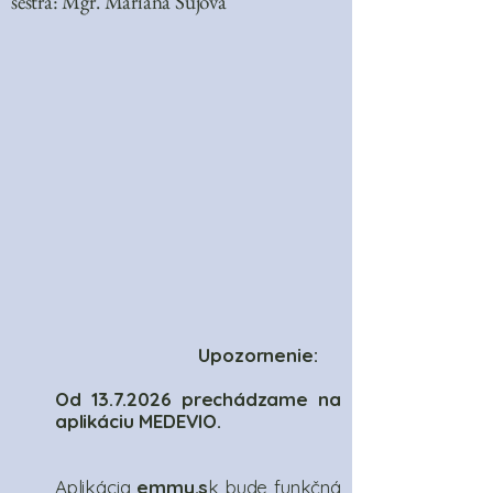
sestra: Mgr. Mariana Sujová
Upozornenie:
Od
13.7.2026
prechádzame na
aplikáciu MEDEVIO.
Aplikácia
emmy.s
k bude funkčná