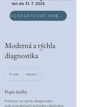
len do
31. 7. 2026
KONTAKTOVAŤ AMBULANCIU EMMY.SK
Moderná a rýchla
diagnostika
15 min
1
Krivec I
5
m
i
Popis služby
n
Prístroje na rýchlu diagnostiku
srdcovocievnych ochorení (akútneho