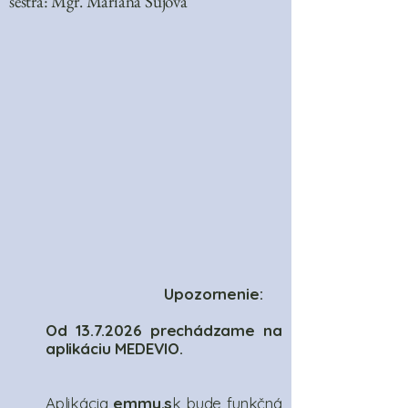
sestra: Mgr. Mariana Sujová
Upozornenie:
Od
13.7.2026
prechádzame na
aplikáciu MEDEVIO.
Aplikácia
emmy.s
k bude funkčná